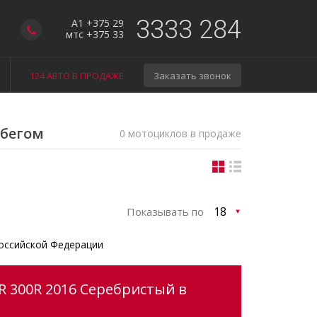
3333 284
A1 +375 29
мтс +375 33
124 АВТО В ПРОДАЖЕ
Заказать звонок
обегом
0 мотоциклов в продаже
Показывать по
оссийской Федерации
R 300R 2016 Серебристый в