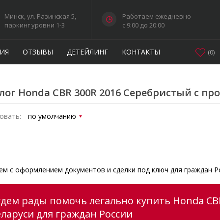
Минск, ул. Разинская 5,
Работаем ежедневно
паркинг уровни 1-3
c 9:00 до 20:00
ИЯ
ОТЗЫВЫ
ДЕТЕЙЛИНГ
КОНТАКТЫ
(
0
)
лог Honda CBR 300R 2016 Серебристый с пр
овать:
м с оформлением документов и сделки под ключ для граждан Р
удем рады помочь легально купить Honda CB
еларуси для граждан России