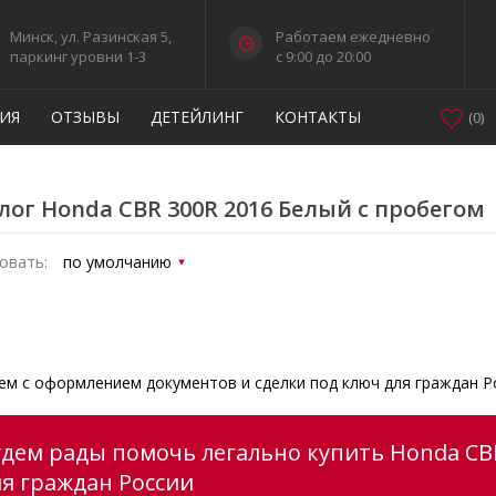
Минск, ул. Разинская 5,
Работаем ежедневно
паркинг уровни 1-3
c 9:00 до 20:00
ИЯ
ОТЗЫВЫ
ДЕТЕЙЛИНГ
КОНТАКТЫ
(
0
)
лог Honda CBR 300R 2016 Белый с пробегом
овать:
м с оформлением документов и сделки под ключ для граждан Р
удем рады помочь легально купить Honda CBR
ля граждан России