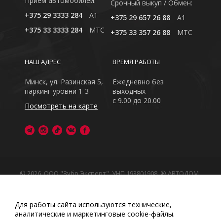
Приём автомобилей:
Cрочный выкуп / Обмен:
+375 29 3333 284
A1
+375 29 657 26 88
A1
+375 33 3333 284
MTC
+375 33 357 26 88
MTC
НАШ АДРЕС
ВРЕМЯ РАБОТЫ
Минск, ул. Разинская 5,
Ежедневно без
паркинг уровни 1-3
выходных
с 9.00 до 20.00
Посмотреть на карте
© 2026, ООО "Зубр Эксперт", УНП 193801908. ® АВТОДОМ
- зарегистрированная торговая марка в Республике
Беларусь
Обращаем Ваше внимание на то, что данный интернет-
Для работы сайта используются технические,
сайт носит исключительно информационный характер
аналитические и маркетинговые сооkіе-файлы.
Любое использование либо копирование материалов