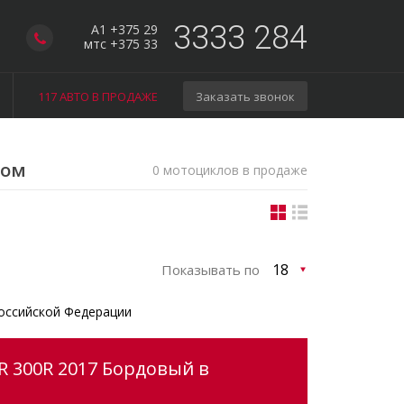
3333 284
A1 +375 29
мтс +375 33
117 АВТО В ПРОДАЖЕ
Заказать звонок
гом
0 мотоциклов в продаже
Показывать по
оссийской Федерации
R 300R 2017 Бордовый в