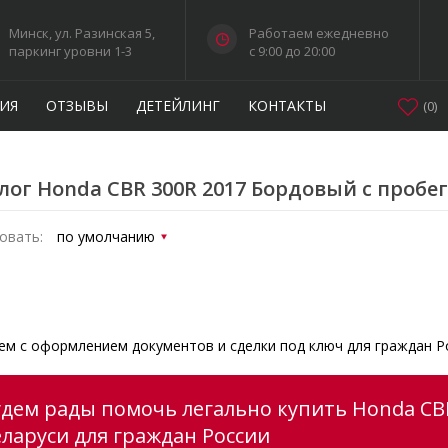
Минск, ул. Разинская 5,
Работаем ежедневно
паркинг уровни 1-3
c 9:00 до 20:00
ИЯ
ОТЗЫВЫ
ДЕТЕЙЛИНГ
КОНТАКТЫ
(
0
)
лог Honda CBR 300R 2017 Бордовый с пробе
овать:
м с оформлением документов и сделки под ключ для граждан Р
удем рады помочь легально купить Honda CB
еларуси для граждан России