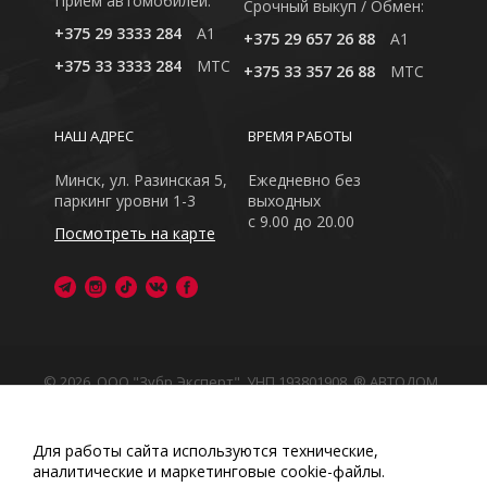
Приём автомобилей:
Cрочный выкуп / Обмен:
+375 29 3333 284
A1
+375 29 657 26 88
A1
+375 33 3333 284
MTC
+375 33 357 26 88
MTC
НАШ АДРЕС
ВРЕМЯ РАБОТЫ
Минск, ул. Разинская 5,
Ежедневно без
паркинг уровни 1-3
выходных
с 9.00 до 20.00
Посмотреть на карте
© 2026, ООО "Зубр Эксперт", УНП 193801908. ® АВТОДОМ
- зарегистрированная торговая марка в Республике
Беларусь
Обращаем Ваше внимание на то, что данный интернет-
Для работы сайта используются технические,
сайт носит исключительно информационный характер
аналитические и маркетинговые сооkіе-файлы.
Любое использование либо копирование материалов