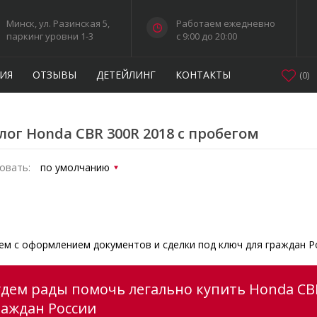
Минск, ул. Разинская 5,
Работаем ежедневно
паркинг уровни 1-3
c 9:00 до 20:00
ИЯ
ОТЗЫВЫ
ДЕТЕЙЛИНГ
КОНТАКТЫ
(
0
)
лог Honda CBR 300R 2018 с пробегом
овать:
м с оформлением документов и сделки под ключ для граждан Р
удем рады помочь легально купить Honda CBR
раждан России