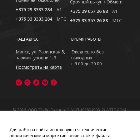
Приём автомобилей:
Cрочный выкуп / Обмен:
+375 29 3333 284
A1
+375 29 657 26 88
A1
+375 33 3333 284
MTC
+375 33 357 26 88
MTC
НАШ АДРЕС
ВРЕМЯ РАБОТЫ
Минск, ул. Разинская 5,
Ежедневно без
паркинг уровни 1-3
выходных
с 9.00 до 20.00
Посмотреть на карте
© 2026, ООО "Зубр Эксперт", УНП 193801908. ® АВТОДОМ
- зарегистрированная торговая марка в Республике
Беларусь
Обращаем Ваше внимание на то, что данный интернет-
Для работы сайта используются технические,
сайт носит исключительно информационный характер
аналитические и маркетинговые сооkіе-файлы.
Любое использование либо копирование материалов