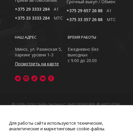
Приём автомобилей:
Cрочный выкуп / Обмен:
+375 29 3333 284
A1
+375 29 657 26 88
A1
+375 33 3333 284
MTC
+375 33 357 26 88
MTC
НАШ АДРЕС
ВРЕМЯ РАБОТЫ
Минск, ул. Разинская 5,
Ежедневно без
паркинг уровни 1-3
выходных
с 9.00 до 20.00
Посмотреть на карте
© 2026, ООО "Зубр Эксперт", УНП 193801908. ® АВТОДОМ
- зарегистрированная торговая марка в Республике
Беларусь
Обращаем Ваше внимание на то, что данный интернет-
Для работы сайта используются технические,
сайт носит исключительно информационный характер
аналитические и маркетинговые сооkіе-файлы.
Любое использование либо копирование материалов