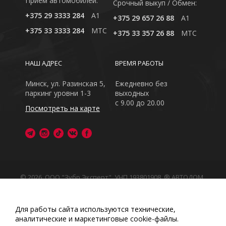
Приём автомобилей:
Cрочный выкуп / Обмен:
+375 29 3333 284
A1
+375 29 657 26 88
A1
+375 33 3333 284
MTC
+375 33 357 26 88
MTC
НАШ АДРЕС
ВРЕМЯ РАБОТЫ
Минск, ул. Разинская 5,
Ежедневно без
паркинг уровни 1-3
выходных
с 9.00 до 20.00
Посмотреть на карте
© 2026, ООО "Зубр Эксперт", УНП 193801908. ® АВТОДОМ
- зарегистрированная торговая марка в Республике
Беларусь
Обращаем Ваше внимание на то, что данный интернет-
Для работы сайта используются технические,
сайт носит исключительно информационный характер
аналитические и маркетинговые сооkіе-файлы.
Любое использование либо копирование материалов