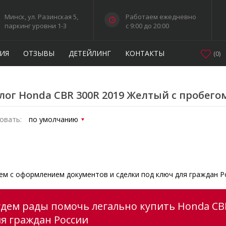
Минск, ул. Разинская 5,
Работаем ежедневно
паркинг уровни 1-3
c 9:00 до 20:00
ИЯ
ОТЗЫВЫ
ДЕТЕЙЛИНГ
КОНТАКТЫ
(
0
)
лог Honda CBR 300R 2019 Желтый с пробего
овать:
м с оформлением документов и сделки под ключ для граждан Р
удем рады помочь легально купить Honda CBR
ля граждан России