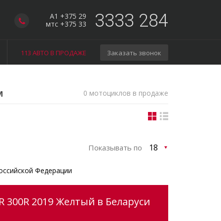
3333 284
A1 +375 29
мтс +375 33
113 АВТО В ПРОДАЖЕ
Заказать звонок
м
0 мотоциклов в продаже
Показывать по
оссийской Федерации
 300R 2019 Желтый в Беларуси