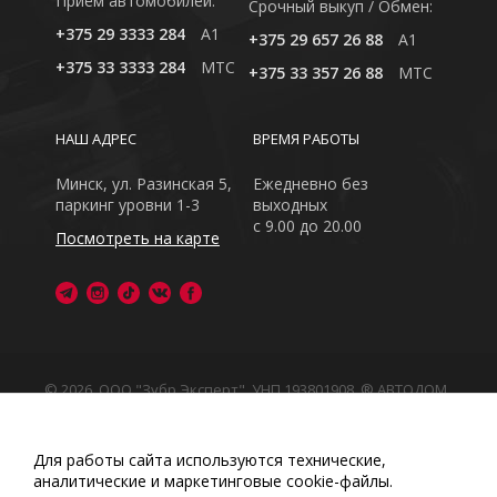
Приём автомобилей:
Cрочный выкуп / Обмен:
+375 29 3333 284
A1
+375 29 657 26 88
A1
+375 33 3333 284
MTC
+375 33 357 26 88
MTC
НАШ АДРЕС
ВРЕМЯ РАБОТЫ
Минск, ул. Разинская 5,
Ежедневно без
паркинг уровни 1-3
выходных
с 9.00 до 20.00
Посмотреть на карте
© 2026, ООО "Зубр Эксперт", УНП 193801908. ® АВТОДОМ
- зарегистрированная торговая марка в Республике
Беларусь
Обращаем Ваше внимание на то, что данный интернет-
Для работы сайта используются технические,
сайт носит исключительно информационный характер
аналитические и маркетинговые сооkіе-файлы.
Любое использование либо копирование материалов