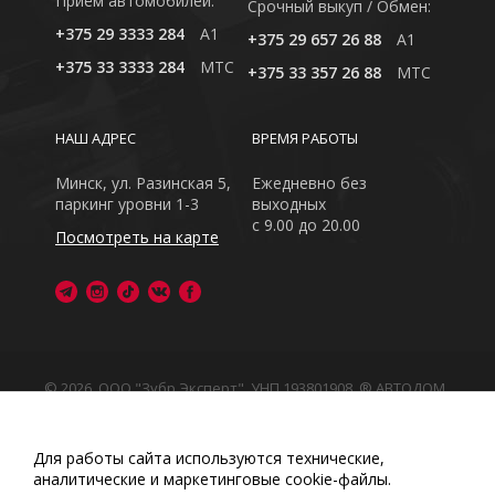
Приём автомобилей:
Cрочный выкуп / Обмен:
+375 29 3333 284
A1
+375 29 657 26 88
A1
+375 33 3333 284
MTC
+375 33 357 26 88
MTC
НАШ АДРЕС
ВРЕМЯ РАБОТЫ
Минск, ул. Разинская 5,
Ежедневно без
паркинг уровни 1-3
выходных
с 9.00 до 20.00
Посмотреть на карте
© 2026, ООО "Зубр Эксперт", УНП 193801908. ® АВТОДОМ
- зарегистрированная торговая марка в Республике
Беларусь
Обращаем Ваше внимание на то, что данный интернет-
Для работы сайта используются технические,
сайт носит исключительно информационный характер
аналитические и маркетинговые сооkіе-файлы.
Любое использование либо копирование материалов