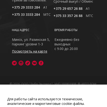
Приём автомобилей:
Cрочный выкуп / Обмен:
+375 29 3333 284
A1
+375 29 657 26 88
A1
+375 33 3333 284
MTC
+375 33 357 26 88
MTC
НАШ АДРЕС
ВРЕМЯ РАБОТЫ
Минск, ул. Разинская 5,
Ежедневно без
паркинг уровни 1-3
выходных
с 9.00 до 20.00
Посмотреть на карте
© 2026, ООО "Зубр Эксперт", УНП 193801908. ® АВТОДОМ
- зарегистрированная торговая марка в Республике
Беларусь
Обращаем Ваше внимание на то, что данный интернет-
Для работы сайта используются технические,
сайт носит исключительно информационный характер
аналитические и маркетинговые сооkіе-файлы.
Любое использование либо копирование материалов