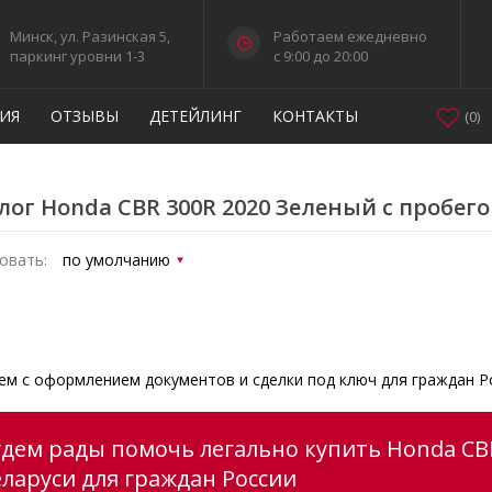
Минск, ул. Разинская 5,
Работаем ежедневно
паркинг уровни 1-3
c 9:00 до 20:00
ИЯ
ОТЗЫВЫ
ДЕТЕЙЛИНГ
КОНТАКТЫ
(
0
)
лог Honda CBR 300R 2020 Зеленый с пробег
овать:
м с оформлением документов и сделки под ключ для граждан Р
удем рады помочь легально купить Honda CBR
еларуси для граждан России