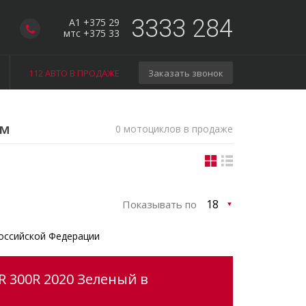
3333 284
A1 +375 29
мтс +375 33
112 АВТО В ПРОДАЖЕ
Заказать звонок
ом
0 мотоциклов в продаже
Показывать по
оссийской Федерации
 300R 2020 Зеленый в