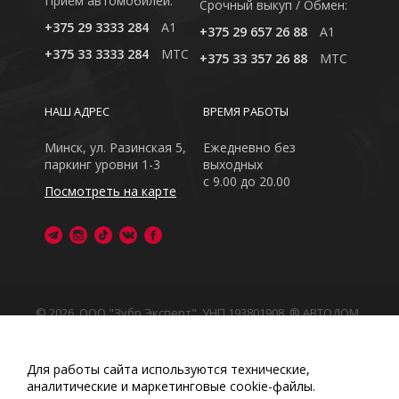
Приём автомобилей:
Cрочный выкуп / Обмен:
+375 29 3333 284
A1
+375 29 657 26 88
A1
+375 33 3333 284
MTC
+375 33 357 26 88
MTC
НАШ АДРЕС
ВРЕМЯ РАБОТЫ
Минск, ул. Разинская 5,
Ежедневно без
паркинг уровни 1-3
выходных
с 9.00 до 20.00
Посмотреть на карте
© 2026, ООО "Зубр Эксперт", УНП 193801908. ® АВТОДОМ
- зарегистрированная торговая марка в Республике
Беларусь
Обращаем Ваше внимание на то, что данный интернет-
Для работы сайта используются технические,
сайт носит исключительно информационный характер
аналитические и маркетинговые сооkіе-файлы.
Любое использование либо копирование материалов