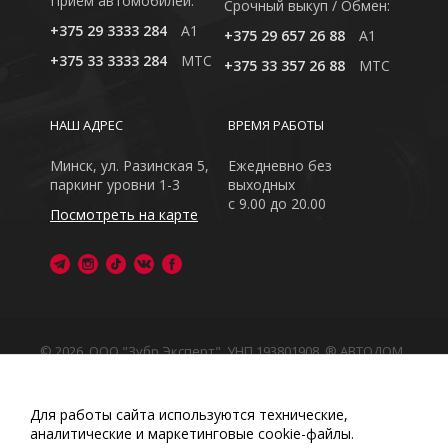
Приём автомобилей:
Cрочный выкуп / Обмен:
+375 29 3333 284
A1
+375 29 657 26 88
A1
+375 33 3333 284
MTC
+375 33 357 26 88
MTC
НАШ АДРЕС
ВРЕМЯ РАБОТЫ
Минск, ул. Разинская 5,
Ежедневно без
паркинг уровни 1-3
выходных
с 9.00 до 20.00
Посмотреть на карте
© 2026, ООО "Зубр Эксперт", УНП 193801908. ® АВТОДОМ
- зарегистрированная торговая марка в Республике
Беларусь
Обращаем Ваше внимание на то, что данный интернет-
Для работы сайта используются технические,
сайт носит исключительно информационный характер
аналитические и маркетинговые сооkіе-файлы.
Любое использование либо копирование материалов