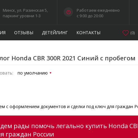
Минск, ул. Разинская 5,
Работаем ежедневно
паркинг уровни 1-3
c 9:00 до 20:00
ИЯ
ОТЗЫВЫ
ДЕТЕЙЛИНГ
КОНТАКТЫ
(
0
)
лог Honda CBR 300R 2021 Синий с пробегом
овать:
м с оформлением документов и сделки под ключ для граждан Р
удем рады помочь легально купить Honda CBR
ля граждан России