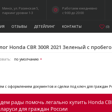
Минск, ул. Разинская 5,
Работаем ежедневно
паркинг уровни 1-3
c 9:00 до 20:00
ИЯ
ОТЗЫВЫ
ДЕТЕЙЛИНГ
КОНТАКТЫ
(
0
)
лог Honda CBR 300R 2021 Зеленый с пробег
овать:
м с оформлением документов и сделки под ключ для граждан Р
удем рады помочь легально купить Honda CBR
еларуси для граждан России