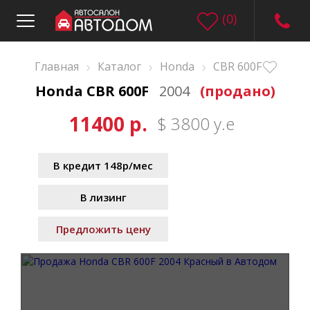
(
0
)
›
›
›
Главная
Каталог
Honda
CBR 600F
Honda CBR 600F
2004
(продано)
11400 р.
$ 3800 у.е
В кредит 148р/мес
В лизинг
Предложить цену