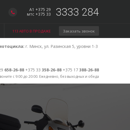
3333 284
A1 +375 29
мтс +375 33
113 АВТО В ПРОДАЖЕ
Заказать звонок
мотоцикла:
г. Минск, ул. Разинская 5, уровни 1-3
29
658-26-88
+375 33
358-26-88
+375 17
388-26-88
воните с 9:00 до 20:00. Ежедневно, без выходных и обеда