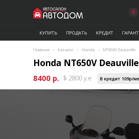
КУПИТЬ
ПРОДАТЬ
КРЕДИТ
ГАРАНТ
›
›
›
Главная
Каталог
Honda
NT650V Deauville
Honda NT650V Deauvill
8400 р.
$ 2800 у.е
В кредит 109р/м