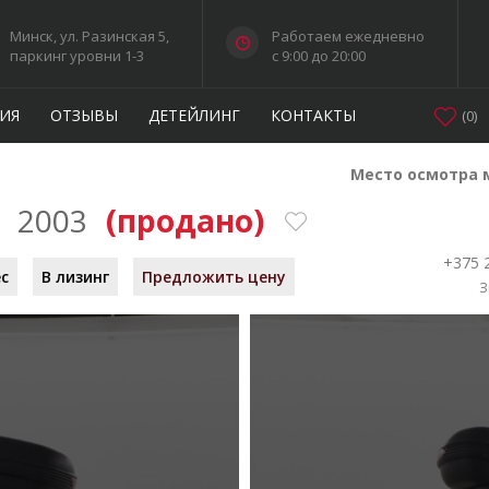
Минск, ул. Разинская 5,
Работаем ежедневно
паркинг уровни 1-3
c 9:00 до 20:00
ИЯ
ОТЗЫВЫ
ДЕТЕЙЛИНГ
КОНТАКТЫ
(
0
)
Место осмотра 
e
2003
(продано)
+375 
ес
В лизинг
Предложить цену
З