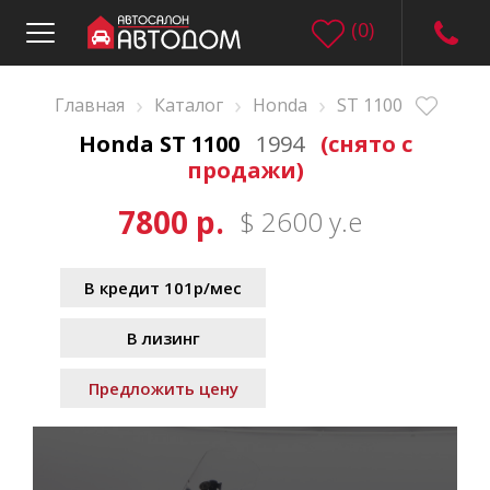
(
0
)
›
›
›
Главная
Каталог
Honda
ST 1100
Honda ST 1100
1994
(снято с
продажи)
7800 р.
$ 2600 у.е
В кредит 101р/мес
В лизинг
Предложить цену