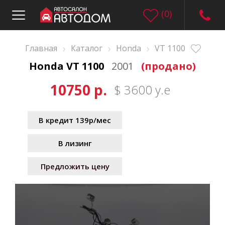
(
0
)
›
›
›
Главная
Каталог
Honda
VT 1100
Honda VT 1100
2001
(продано)
10750 р.
$ 3600 у.е
В кредит 139р/мес
В лизинг
Предложить цену