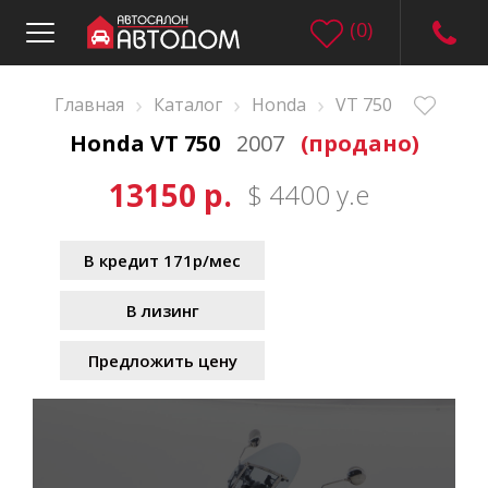
(
0
)
›
›
›
Главная
Каталог
Honda
VT 750
Honda VT 750
2007
(продано)
13150 р.
$ 4400 у.е
В кредит 171р/мес
В лизинг
Предложить цену