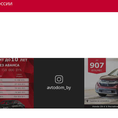
оссии
avtodom_by