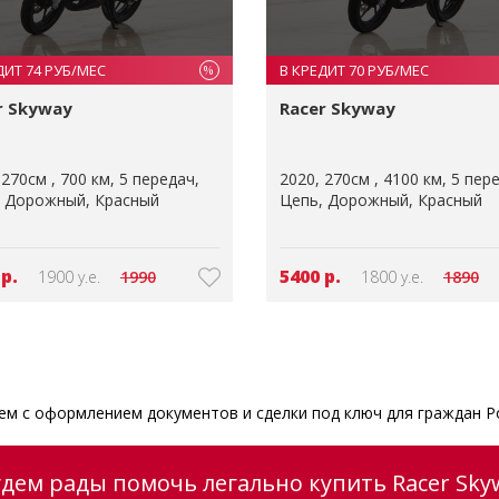
ДИТ 74 РУБ/МЕС
В КРЕДИТ 70 РУБ/МЕС
%
r Skyway
Racer Skyway
270см
700 км
5 передач
2020
270см
4100 км
5 пер
Дорожный
Красный
Цепь
Дорожный
Красный
 р.
5400 р.
1900 у.е.
1990
1800 у.е.
1890
м с оформлением документов и сделки под ключ для граждан Р
удем рады помочь легально купить Racer Sky