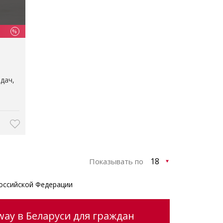
%
едач
Показывать по
оссийской Федерации
way в Беларуси для граждан