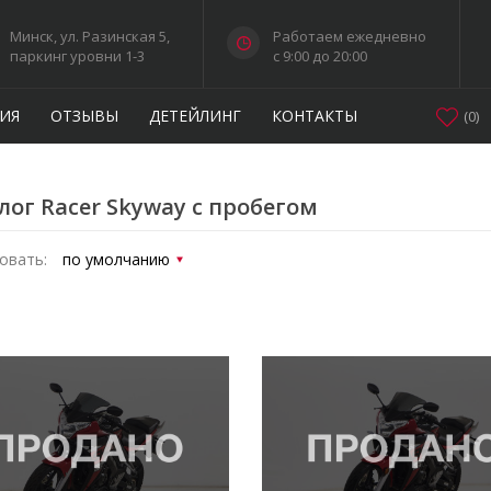
Минск, ул. Разинская 5,
Работаем ежедневно
паркинг уровни 1-3
c 9:00 до 20:00
ИЯ
ОТЗЫВЫ
ДЕТЕЙЛИНГ
КОНТАКТЫ
(
0
)
лог Racer Skyway с пробегом
овать: