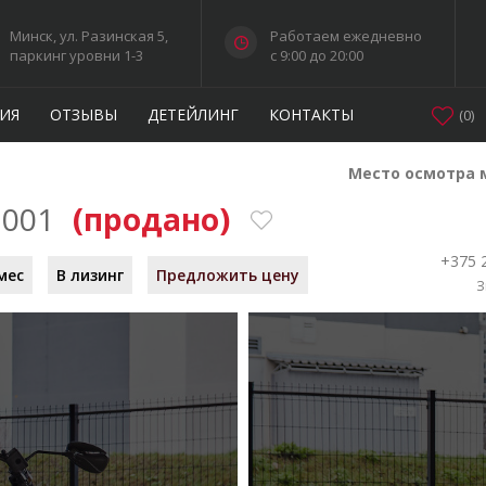
Минск, ул. Разинская 5,
Работаем ежедневно
паркинг уровни 1-3
c 9:00 до 20:00
ИЯ
ОТЗЫВЫ
ДЕТЕЙЛИНГ
КОНТАКТЫ
(
0
)
Место осмотра 
2001
(продано)
+375 
мес
В лизинг
Предложить цену
З