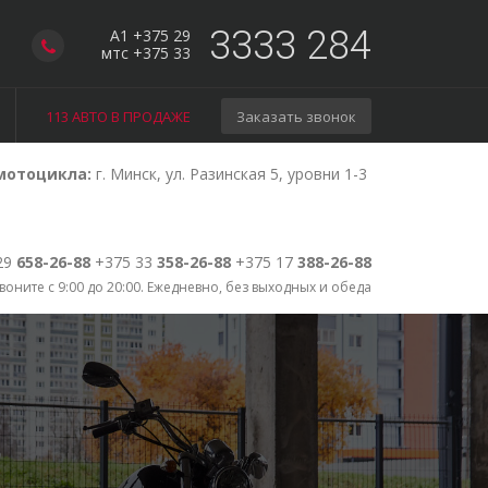
3333 284
A1 +375 29
мтс +375 33
113 АВТО В ПРОДАЖЕ
Заказать звонок
мотоцикла:
г. Минск, ул. Разинская 5, уровни 1-3
29
658-26-88
+375 33
358-26-88
+375 17
388-26-88
воните с 9:00 до 20:00. Ежедневно, без выходных и обеда