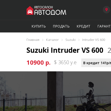
КУПИТЬ
ПРОДАТЬ
КРЕДИТ
ГАРАНТ
›
›
›
Главная
Каталог
Suzuki
Intruder VS 600
Suzuki Intruder VS 600
10900 р.
$ 3650 у.е
В кредит 141р/