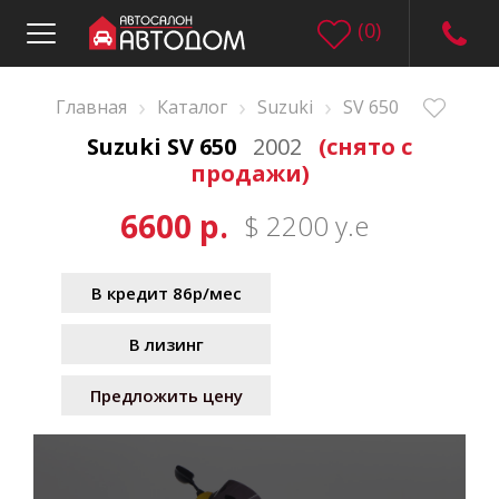
(
0
)
›
›
›
Главная
Каталог
Suzuki
SV 650
Suzuki SV 650
2002
(снято с
продажи)
6600 р.
$ 2200 у.е
В кредит 86р/мес
В лизинг
Предложить цену