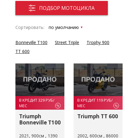
ПОДБОР МОТОЦИКЛА
Сортировать:
Bonneville T100
Street Triple
Trophy 900
TT 600
В КРЕДИТ 329 РУБ/
В КРЕДИТ 119 РУБ/
МЕС
МЕС
%
%
Triumph
Triumph TT 600
Bonneville T100
2021
900см
1390
2002
600см
86000