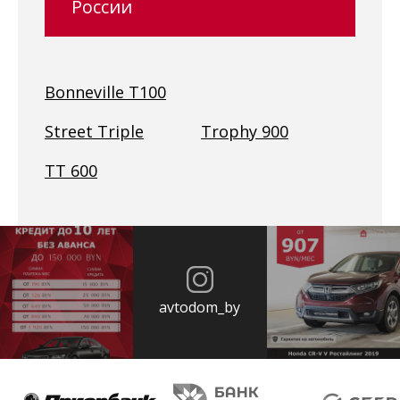
России
Bonneville T100
Street Triple
Trophy 900
TT 600
avtodom_by