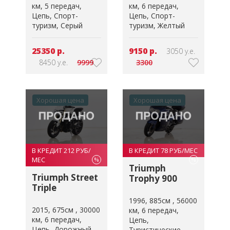
км
5 передач
км
6 передач
Цепь
Спорт-
Цепь
Спорт-
туризм
Серый
туризм
Желтый
25350 р.
9150 р.
3050 у.е.
8450 у.е.
9999
3300
Хорошая цена
Хорошая цена
В КРЕДИТ 212 РУБ/
В КРЕДИТ 78 РУБ/МЕС
МЕС
%
%
Triumph
Triumph Street
Trophy 900
Triple
1996
885см
56000
2015
675см
30000
км
6 передач
км
6 передач
Цепь
Цепь
Дорожный
Туристические