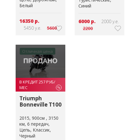
Белый
Синий
16350 р.
6000 р.
2000 у.е.
5450 у.е.
5600
2200
Отличная цена
В КРЕДИТ 257 РУБ/
МЕС
%
Triumph
Bonneville T100
2015
900см
3150
км
6 передач
Цепь
Классик
Черный