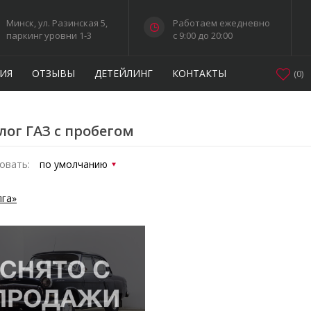
Минск, ул. Разинская 5,
Работаем ежедневно
паркинг уровни 1-3
c 9:00 до 20:00
ИЯ
ОТЗЫВЫ
ДЕТЕЙЛИНГ
КОНТАКТЫ
(
0
)
лог ГАЗ с пробегом
овать:
лга»