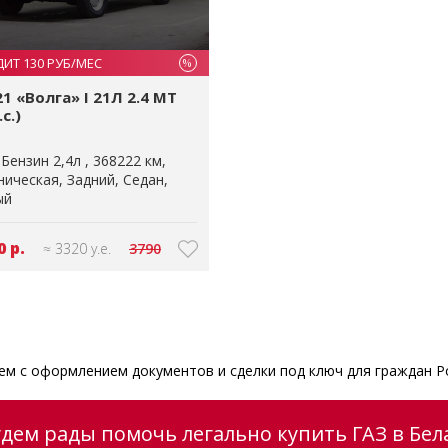
ДИТ 130 РУБ/МЕС
%
21 «Волга» I 21Л 2.4 MT
.с.)
Бензин 2,4л
368222 км
ническая
Задний
Седан
ый
0 р.
≈ 3320 у.е.
3790
м с оформлением документов и сделки под ключ для граждан Р
удем рады помочь легально купить ГАЗ в Бел