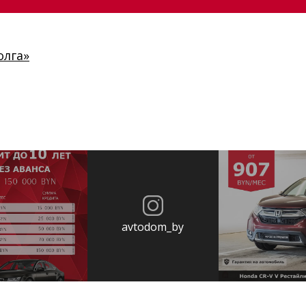
олга»
avtodom_by