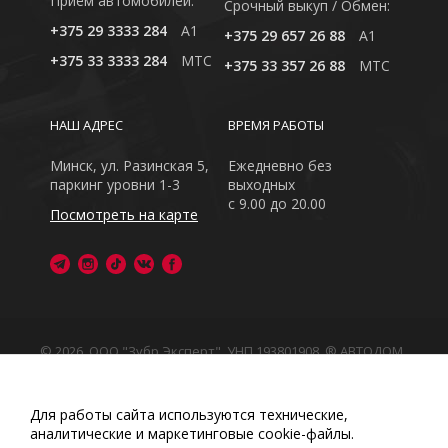
Приём автомобилей:
Cрочный выкуп / Обмен:
+375 29 3333 284
A1
+375 29 657 26 88
A1
+375 33 3333 284
MTC
+375 33 357 26 88
MTC
НАШ АДРЕС
ВРЕМЯ РАБОТЫ
Минск, ул. Разинская 5,
Ежедневно без
паркинг уровни 1-3
выходных
с 9.00 до 20.00
Посмотреть на карте
© 2026, ООО "Зубр Эксперт", УНП 193801908. ® АВТОДОМ
- зарегистрированная торговая марка в Республике
Беларусь
Обращаем Ваше внимание на то, что данный интернет-
Для работы сайта используются технические,
сайт носит исключительно информационный характер
аналитические и маркетинговые сооkіе-файлы.
Любое использование либо копирование материалов