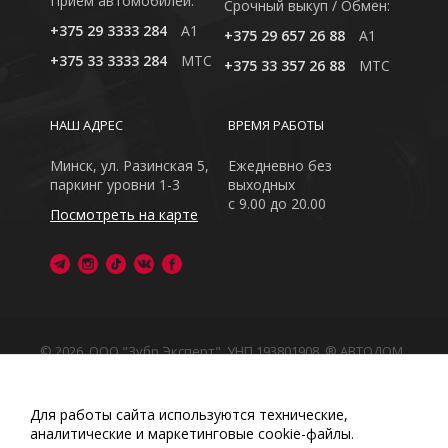
Приём автомобилей:
Cрочный выкуп / Обмен:
+375 29 3333 284
A1
+375 29 657 26 88
A1
+375 33 3333 284
MTC
+375 33 357 26 88
MTC
НАШ АДРЕС
ВРЕМЯ РАБОТЫ
Минск, ул. Разинская 5,
Ежедневно без
паркинг уровни 1-3
выходных
с 9.00 до 20.00
Посмотреть на карте
© 2026, ООО "Зубр Эксперт", УНП 193801908. ® АВТОДОМ
- зарегистрированная торговая марка в Республике
Беларусь
Обращаем Ваше внимание на то, что данный интернет-
Для работы сайта используются технические,
сайт носит исключительно информационный характер
аналитические и маркетинговые сооkіе-файлы.
Любое использование либо копирование материалов