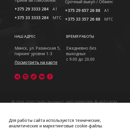
Приём автомобилей:
Cрочный выкуп / Обмен:
+375 29 3333 284
A1
+375 29 657 26 88
A1
+375 33 3333 284
MTC
+375 33 357 26 88
MTC
НАШ АДРЕС
ВРЕМЯ РАБОТЫ
Минск, ул. Разинская 5,
Ежедневно без
паркинг уровни 1-3
выходных
с 9.00 до 20.00
Посмотреть на карте
© 2026, ООО "Зубр Эксперт", УНП 193801908. ® АВТОДОМ
- зарегистрированная торговая марка в Республике
Беларусь
Обращаем Ваше внимание на то, что данный интернет-
Для работы сайта используются технические,
сайт носит исключительно информационный характер
аналитические и маркетинговые сооkіе-файлы.
Любое использование либо копирование материалов