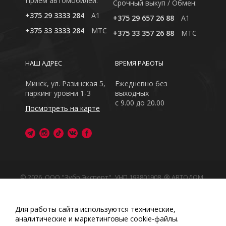
Приём автомобилей:
Cрочный выкуп / Обмен:
+375 29 3333 284
A1
+375 29 657 26 88
A1
+375 33 3333 284
MTC
+375 33 357 26 88
MTC
НАШ АДРЕС
ВРЕМЯ РАБОТЫ
Минск, ул. Разинская 5,
Ежедневно без
паркинг уровни 1-3
выходных
с 9.00 до 20.00
Посмотреть на карте
© 2026, ООО "Зубр Эксперт", УНП 193801908. ® АВТОДОМ
- зарегистрированная торговая марка в Республике
Беларусь
Обращаем Ваше внимание на то, что данный интернет-
Для работы сайта используются технические,
сайт носит исключительно информационный характер
аналитические и маркетинговые сооkіе-файлы.
Любое использование либо копирование материалов