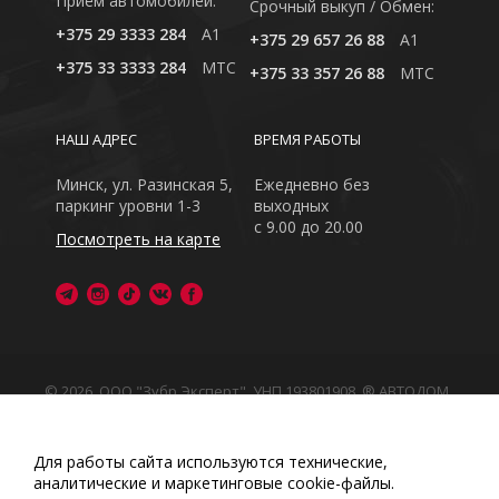
Приём автомобилей:
Cрочный выкуп / Обмен:
+375 29 3333 284
A1
+375 29 657 26 88
A1
+375 33 3333 284
MTC
+375 33 357 26 88
MTC
НАШ АДРЕС
ВРЕМЯ РАБОТЫ
Минск, ул. Разинская 5,
Ежедневно без
паркинг уровни 1-3
выходных
с 9.00 до 20.00
Посмотреть на карте
© 2026, ООО "Зубр Эксперт", УНП 193801908. ® АВТОДОМ
- зарегистрированная торговая марка в Республике
Беларусь
Обращаем Ваше внимание на то, что данный интернет-
Для работы сайта используются технические,
сайт носит исключительно информационный характер
аналитические и маркетинговые сооkіе-файлы.
Любое использование либо копирование материалов