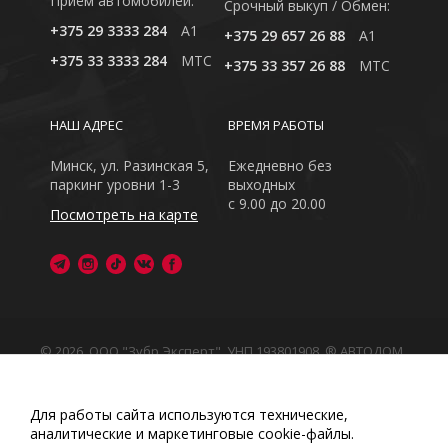
Приём автомобилей:
Cрочный выкуп / Обмен:
+375 29 3333 284
A1
+375 29 657 26 88
A1
+375 33 3333 284
MTC
+375 33 357 26 88
MTC
НАШ АДРЕС
ВРЕМЯ РАБОТЫ
Минск, ул. Разинская 5,
Ежедневно без
паркинг уровни 1-3
выходных
с 9.00 до 20.00
Посмотреть на карте
© 2026, ООО "Зубр Эксперт", УНП 193801908. ® АВТОДОМ
- зарегистрированная торговая марка в Республике
Беларусь
Обращаем Ваше внимание на то, что данный интернет-
Для работы сайта используются технические,
сайт носит исключительно информационный характер
аналитические и маркетинговые сооkіе-файлы.
Любое использование либо копирование материалов