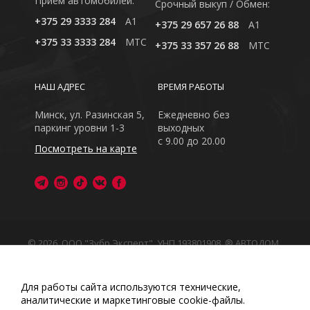
Приём автомобилей:
Cрочный выкуп / Обмен:
+375 29 3333 284
A1
+375 29 657 26 88
A1
+375 33 3333 284
MTC
+375 33 357 26 88
MTC
НАШ АДРЕС
ВРЕМЯ РАБОТЫ
Минск, ул. Разинская 5,
Ежедневно без
паркинг уровни 1-3
выходных
с 9.00 до 20.00
Посмотреть на карте
© 2026, ООО "Зубр Эксперт", УНП 193801908. ® АВТОДОМ
- зарегистрированная торговая марка в Республике
Беларусь
Обращаем Ваше внимание на то, что данный интернет-
Для работы сайта используются технические,
сайт носит исключительно информационный характер
аналитические и маркетинговые сооkіе-файлы.
Любое использование либо копирование материалов