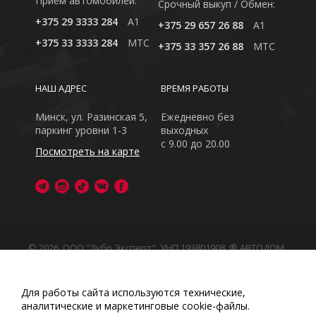
Приём автомобилей:
Cрочный выкуп / Обмен:
+375 29 3333 284
A1
+375 29 657 26 88
A1
+375 33 3333 284
MTC
+375 33 357 26 88
MTC
НАШ АДРЕС
ВРЕМЯ РАБОТЫ
Минск, ул. Разинская 5,
Ежедневно без
паркинг уровни 1-3
выходных
с 9.00 до 20.00
Посмотреть на карте
© 2026, ООО "Зубр Эксперт", УНП 193801908. ® АВТОДОМ
- зарегистрированная торговая марка в Республике
Беларусь
Обращаем Ваше внимание на то, что данный интернет-
Для работы сайта используются технические,
сайт носит исключительно информационный характер
аналитические и маркетинговые сооkіе-файлы.
Любое использование либо копирование материалов