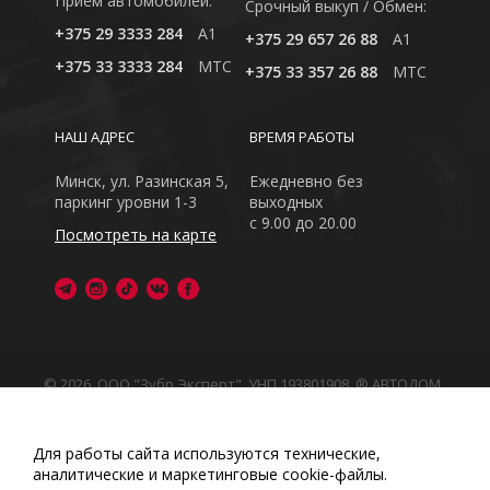
Приём автомобилей:
Cрочный выкуп / Обмен:
+375 29 3333 284
A1
+375 29 657 26 88
A1
+375 33 3333 284
MTC
+375 33 357 26 88
MTC
НАШ АДРЕС
ВРЕМЯ РАБОТЫ
Минск, ул. Разинская 5,
Ежедневно без
паркинг уровни 1-3
выходных
с 9.00 до 20.00
Посмотреть на карте
© 2026, ООО "Зубр Эксперт", УНП 193801908. ® АВТОДОМ
- зарегистрированная торговая марка в Республике
Беларусь
Обращаем Ваше внимание на то, что данный интернет-
Для работы сайта используются технические,
сайт носит исключительно информационный характер
аналитические и маркетинговые сооkіе-файлы.
Любое использование либо копирование материалов