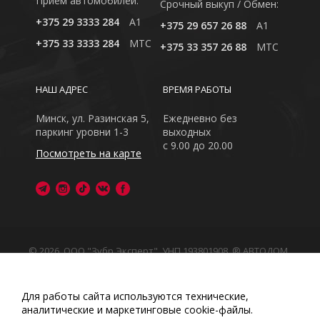
Приём автомобилей:
Cрочный выкуп / Обмен:
+375 29 3333 284
A1
+375 29 657 26 88
A1
+375 33 3333 284
MTC
+375 33 357 26 88
MTC
НАШ АДРЕС
ВРЕМЯ РАБОТЫ
Минск, ул. Разинская 5,
Ежедневно без
паркинг уровни 1-3
выходных
с 9.00 до 20.00
Посмотреть на карте
© 2026, ООО "Зубр Эксперт", УНП 193801908. ® АВТОДОМ
- зарегистрированная торговая марка в Республике
Беларусь
Обращаем Ваше внимание на то, что данный интернет-
Для работы сайта используются технические,
сайт носит исключительно информационный характер
аналитические и маркетинговые сооkіе-файлы.
Любое использование либо копирование материалов