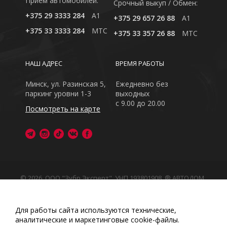
Приём автомобилей:
Cрочный выкуп / Обмен:
+375 29 3333 284
A1
+375 29 657 26 88
A1
+375 33 3333 284
MTC
+375 33 357 26 88
MTC
НАШ АДРЕС
ВРЕМЯ РАБОТЫ
Минск, ул. Разинская 5,
Ежедневно без
паркинг уровни 1-3
выходных
с 9.00 до 20.00
Посмотреть на карте
© 2026, ООО "Зубр Эксперт", УНП 193801908. ® АВТОДОМ
- зарегистрированная торговая марка в Республике
Беларусь
Обращаем Ваше внимание на то, что данный интернет-
Для работы сайта используются технические,
сайт носит исключительно информационный характер
аналитические и маркетинговые сооkіе-файлы.
Любое использование либо копирование материалов