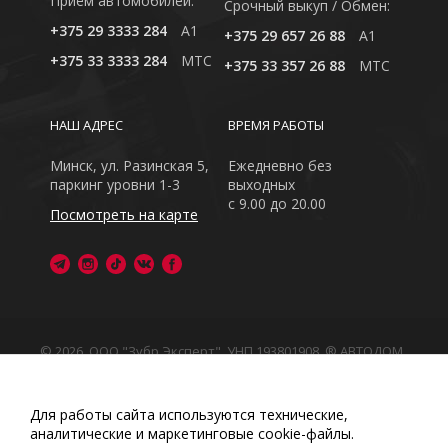
Приём автомобилей:
Cрочный выкуп / Обмен:
+375 29 3333 284
A1
+375 29 657 26 88
A1
+375 33 3333 284
MTC
+375 33 357 26 88
MTC
НАШ АДРЕС
ВРЕМЯ РАБОТЫ
Минск, ул. Разинская 5,
Ежедневно без
паркинг уровни 1-3
выходных
с 9.00 до 20.00
Посмотреть на карте
© 2026, ООО "Зубр Эксперт", УНП 193801908. ® АВТОДОМ
- зарегистрированная торговая марка в Республике
Беларусь
Обращаем Ваше внимание на то, что данный интернет-
Для работы сайта используются технические,
сайт носит исключительно информационный характер
аналитические и маркетинговые сооkіе-файлы.
Любое использование либо копирование материалов