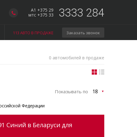
3333 284
A1 +375 29
мтс +375 33
113 АВТО В ПРОДАЖЕ
Заказать звонок
0 автомобилей в продаже
Показывать по
оссийской Федерации
91 Синий в Беларуси для