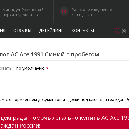
Минск, ул. Разинская 5,
Работаем ежедневно
паркинг уровни 1-3
c 9:00 до 20:00
ИЯ
ОТЗЫВЫ
ДЕТЕЙЛИНГ
КОНТАКТЫ
(
0
)
лог AC Ace 1991 Синий с пробегом
овать:
м с оформлением документов и сделки под ключ для граждан Р
удем рады помочь легально купить AC Ace 19
раждан России!