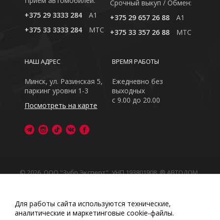
Приём автомобилей:
Cрочный выкуп / Обмен:
+375 29 3333 284
A1
+375 29 657 26 88
A1
+375 33 3333 284
MTC
+375 33 357 26 88
MTC
НАШ АДРЕС
ВРЕМЯ РАБОТЫ
Минск, ул. Разинская 5,
Ежедневно без
паркинг уровни 1-3
выходных
с 9.00 до 20.00
Посмотреть на карте
© 2026, ООО "Зубр Эксперт", УНП 193801908. ® АВТОДОМ
- зарегистрированная торговая марка в Республике
Беларусь
Обращаем Ваше внимание на то, что данный интернет-
Для работы сайта используются технические,
сайт носит исключительно информационный характер
аналитические и маркетинговые сооkіе-файлы.
Любое использование либо копирование материалов