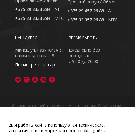
Приём автомобилей:
Cрочный выкуп / Обмен:
+375 29 3333 284
A1
+375 29 657 26 88
A1
+375 33 3333 284
MTC
+375 33 357 26 88
MTC
НАШ АДРЕС
ВРЕМЯ РАБОТЫ
Минск, ул. Разинская 5,
Ежедневно без
паркинг уровни 1-3
выходных
с 9.00 до 20.00
Посмотреть на карте
© 2026, ООО "Зубр Эксперт", УНП 193801908. ® АВТОДОМ
- зарегистрированная торговая марка в Республике
Беларусь
Обращаем Ваше внимание на то, что данный интернет-
Для работы сайта используются технические,
сайт носит исключительно информационный характер
аналитические и маркетинговые сооkіе-файлы.
Любое использование либо копирование материалов