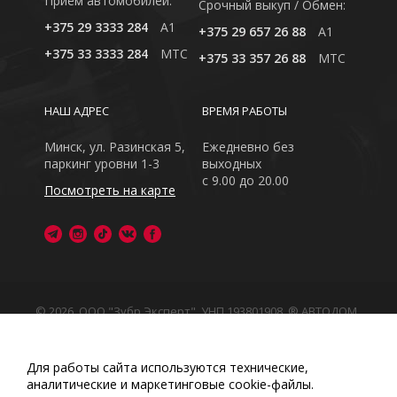
Приём автомобилей:
Cрочный выкуп / Обмен:
+375 29 3333 284
A1
+375 29 657 26 88
A1
+375 33 3333 284
MTC
+375 33 357 26 88
MTC
НАШ АДРЕС
ВРЕМЯ РАБОТЫ
Минск, ул. Разинская 5,
Ежедневно без
паркинг уровни 1-3
выходных
с 9.00 до 20.00
Посмотреть на карте
© 2026, ООО "Зубр Эксперт", УНП 193801908. ® АВТОДОМ
- зарегистрированная торговая марка в Республике
Беларусь
Обращаем Ваше внимание на то, что данный интернет-
Для работы сайта используются технические,
сайт носит исключительно информационный характер
аналитические и маркетинговые сооkіе-файлы.
Любое использование либо копирование материалов