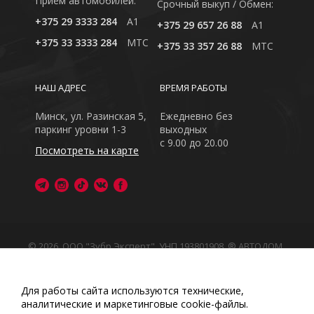
Приём автомобилей:
Cрочный выкуп / Обмен:
+375 29 3333 284
A1
+375 29 657 26 88
A1
+375 33 3333 284
MTC
+375 33 357 26 88
MTC
НАШ АДРЕС
ВРЕМЯ РАБОТЫ
Минск, ул. Разинская 5,
Ежедневно без
паркинг уровни 1-3
выходных
с 9.00 до 20.00
Посмотреть на карте
© 2026, ООО "Зубр Эксперт", УНП 193801908. ® АВТОДОМ
- зарегистрированная торговая марка в Республике
Беларусь
Обращаем Ваше внимание на то, что данный интернет-
Для работы сайта используются технические,
сайт носит исключительно информационный характер
аналитические и маркетинговые сооkіе-файлы.
Любое использование либо копирование материалов