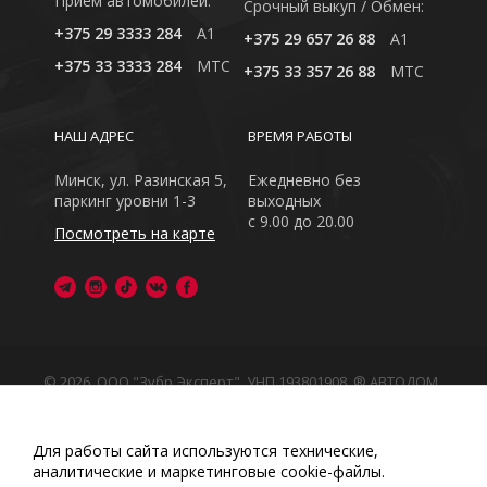
Приём автомобилей:
Cрочный выкуп / Обмен:
+375 29 3333 284
A1
+375 29 657 26 88
A1
+375 33 3333 284
MTC
+375 33 357 26 88
MTC
НАШ АДРЕС
ВРЕМЯ РАБОТЫ
Минск, ул. Разинская 5,
Ежедневно без
паркинг уровни 1-3
выходных
с 9.00 до 20.00
Посмотреть на карте
© 2026, ООО "Зубр Эксперт", УНП 193801908. ® АВТОДОМ
- зарегистрированная торговая марка в Республике
Беларусь
Обращаем Ваше внимание на то, что данный интернет-
Для работы сайта используются технические,
сайт носит исключительно информационный характер
аналитические и маркетинговые сооkіе-файлы.
Любое использование либо копирование материалов