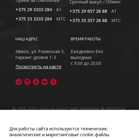
Приём автомобилей:
Cрочный выкуп / Обмен:
+375 29 3333 284
A1
+375 29 657 26 88
A1
+375 33 3333 284
MTC
+375 33 357 26 88
MTC
НАШ АДРЕС
ВРЕМЯ РАБОТЫ
Минск, ул. Разинская 5,
Ежедневно без
паркинг уровни 1-3
выходных
с 9.00 до 20.00
Посмотреть на карте
© 2026, ООО "Зубр Эксперт", УНП 193801908. ® АВТОДОМ
- зарегистрированная торговая марка в Республике
Беларусь
Обращаем Ваше внимание на то, что данный интернет-
Для работы сайта используются технические,
сайт носит исключительно информационный характер
аналитические и маркетинговые сооkіе-файлы.
Любое использование либо копирование материалов