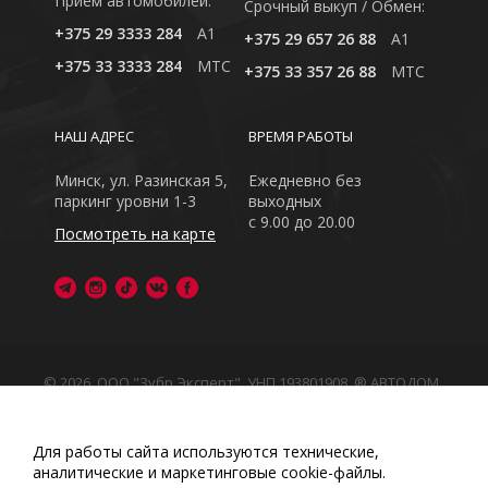
Приём автомобилей:
Cрочный выкуп / Обмен:
+375 29 3333 284
A1
+375 29 657 26 88
A1
+375 33 3333 284
MTC
+375 33 357 26 88
MTC
НАШ АДРЕС
ВРЕМЯ РАБОТЫ
Минск, ул. Разинская 5,
Ежедневно без
паркинг уровни 1-3
выходных
с 9.00 до 20.00
Посмотреть на карте
© 2026, ООО "Зубр Эксперт", УНП 193801908. ® АВТОДОМ
- зарегистрированная торговая марка в Республике
Беларусь
Обращаем Ваше внимание на то, что данный интернет-
Для работы сайта используются технические,
сайт носит исключительно информационный характер
аналитические и маркетинговые сооkіе-файлы.
Любое использование либо копирование материалов