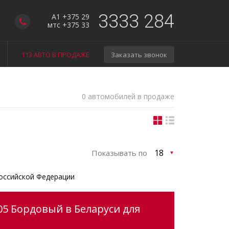
3333 284
A1 +375 29
мтс +375 33
113 АВТО В ПРОДАЖЕ
Заказать звонок
0 автомобилей в продаже
Показывать по
оссийской Федерации
05 Бордовый в Беларуси для