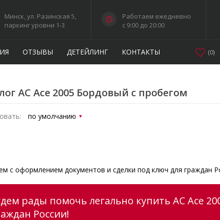
Минск, ул. Разинская 5,
Работаем ежедневно
паркинг уровни 1-3
c 9:00 до 20:00
ИЯ
ОТЗЫВЫ
ДЕТЕЙЛИНГ
КОНТАКТЫ
(
0
)
лог AC Ace 2005 Бордовый с пробегом
овать:
м с оформлением документов и сделки под ключ для граждан Р
удем рады помочь легально купить AC Ace 20
раждан России!