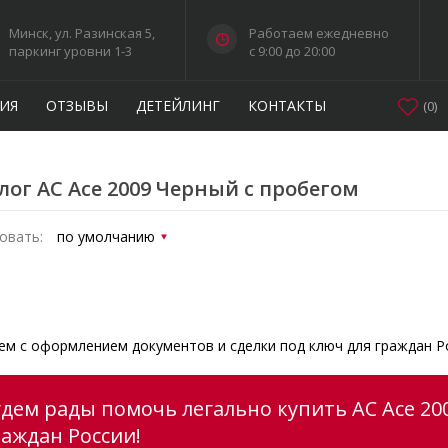
Минск, ул. Разинская 5,
Работаем ежедневно
паркинг уровни 1-3
c 9:00 до 20:00
ИЯ
ОТЗЫВЫ
ДЕТЕЙЛИНГ
КОНТАКТЫ
(
0
)
лог AC Ace 2009 Черный с пробегом
овать:
м с оформлением документов и сделки под ключ для граждан Р
удем рады помочь легально купить AC Ace 20
раждан России!